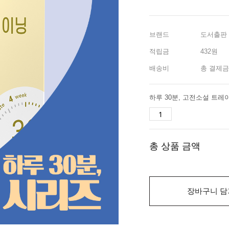
브랜드
도서출판
적립금
432원
배송비
총 결제금
하루 30분, 고전소설 트레
총 상품 금액
장바구니 담