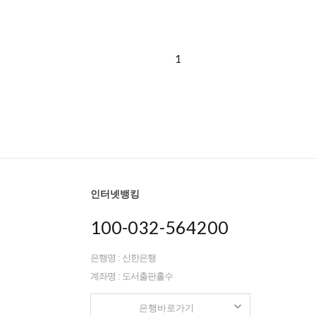
1
인터넷뱅킹
100-032-564200
은행명 : 신한은행
계좌명 : 도서출판홀수
은행바로가기