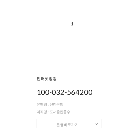
1
인터넷뱅킹
100-032-564200
은행명 : 신한은행
계좌명 : 도서출판홀수
은행바로가기