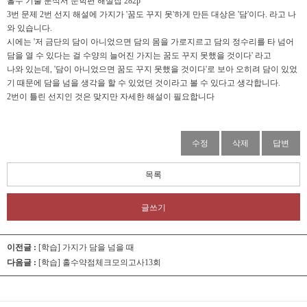
홀수 기출 분석서 문학편 해설집 282p
3번 문제 2번 선지 해설에 가지가 '꿈도 꾸지 못'하게 만든 대상은 '담'이다. 라고 나
와 있습니다.
시에는 '저 금단의 담이 아니었으면 담의 몸을 가로지르고 담의 정수리를 타 넘어
담을 열 수 있다는 걸 수양의 늘어진 가지는 꿈도 꾸지 못했을 것이다' 라고
나와 있는데, '담이 아니었으면 꿈도 꾸지 못했을 것이다'로 보아 오히려 담이 있었
기 때문에 담을 넘을 생각을 할 수 있었던 것이라고 볼 수 있다고 생각합니다.
2번이 틀린 선지인 것은 맞지만 자세한 해설이 필요합니다
수정
삭제
답변
목록
글쓰기
이전글 :
[학습] 가지가 담을 넘을 때
다음글 :
[학습] 홀수약점체크모의고사13회